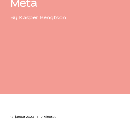
Meta
By
Kasper Bengtson
13. januar 2023
|
7 Minutes