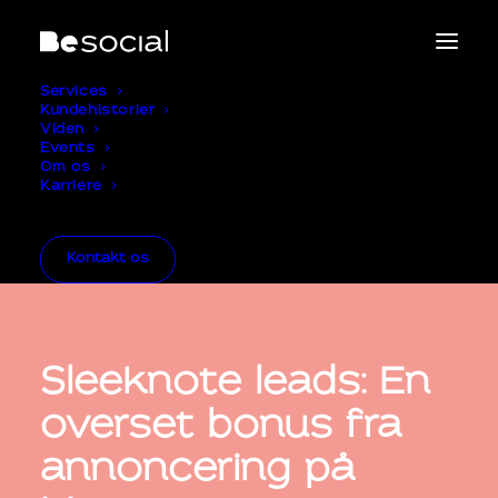
Services
Kundehistorier
Viden
Events
Om os
Karriere
Kontakt os
Sleeknote leads: En
overset bonus fra
annoncering på