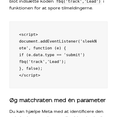
fbq('track','Lead')
blot indsætte koden
i
funktionen for at spore tilmeldingerne.
<script>

document.addEventListener('sleekN
ote', function (e) {

if (e.data.type == 'submit') 

fbq('track','Lead');

}, false);

</script>
Øg matchraten med én parameter
Du kan hjælpe Meta med at identificere den