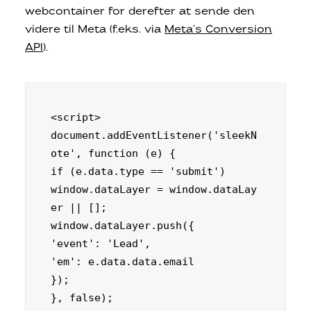
webcontainer for derefter at sende den
videre til Meta (f.eks. via
Meta’s Conversion
API
).
<script> 

document.addEventListener('sleekN
ote', function (e) { 

if (e.data.type == 'submit') 

window.dataLayer = window.dataLay
er || [];

window.dataLayer.push({

'event': 'Lead',

'em': e.data.data.email

}); 

}, false); 
