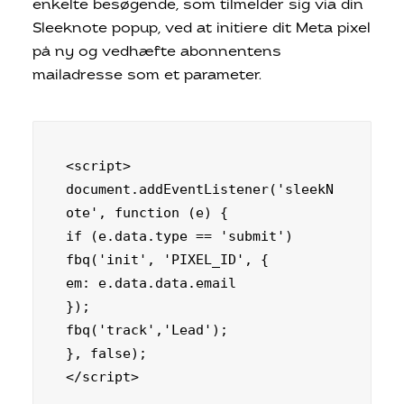
enkelte besøgende, som tilmelder sig via din
Sleeknote popup, ved at initiere dit Meta pixel
på ny og vedhæfte abonnentens
mailadresse som et parameter.
<script> 

document.addEventListener('sleekN
ote', function (e) { 

if (e.data.type == 'submit') 

fbq('init', 'PIXEL_ID', {

em: e.data.data.email

});

fbq('track','Lead'); 

}, false); 

</script>