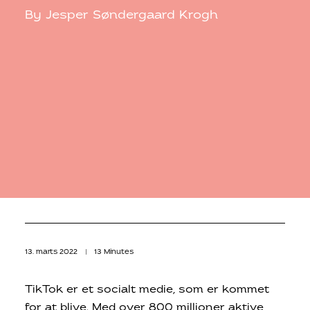
By
Jesper Søndergaard Krogh
13. marts 2022
|
13 Minutes
TikTok er et socialt medie, som er kommet
for at blive. Med over 800 millioner aktive