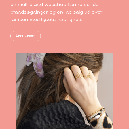
en multibrand webshop kunne sende
brandsøgninger og online salg ud over
rampen med lysets hastighed.
Læs casen