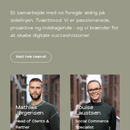
Et samarbejde med os foregår aldrig på
sidelinjen. Tværtimod. Vi er passionerede,
proaktive og inddragende – og vi brænder for
at skabe digitale succeshistorier.
Mød hele teamet
Mathias
Louise
Jørgensen
Laustsen
Head of Clients &
Social Commerce
Partner
Specialist