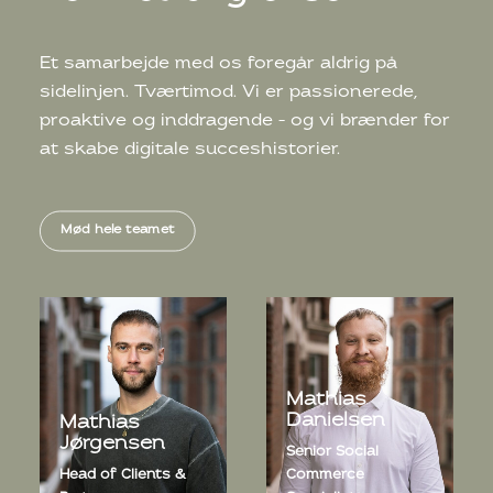
Et samarbejde med os foregår aldrig på
sidelinjen. Tværtimod. Vi er passionerede,
proaktive og inddragende – og vi brænder for
at skabe digitale succeshistorier.
Mød hele teamet
Mathias
Danielsen
Mathias
Jørgensen
Senior Social
Head of Clients &
Commerce