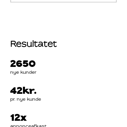
Resultatet
2650
nye kunder
42
kr.
pr. nye kunde
12
x
annonceafkast