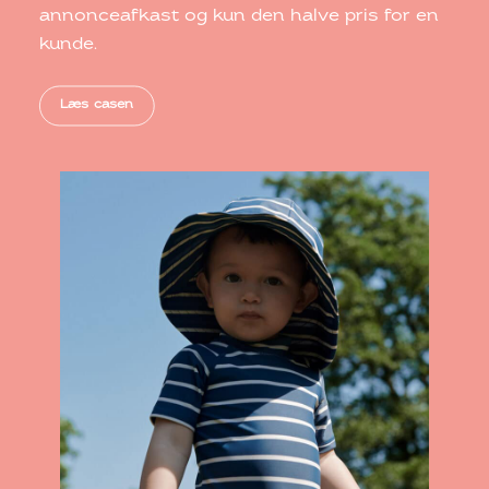
annonceafkast og kun den halve pris for en
kunde.
Læs casen