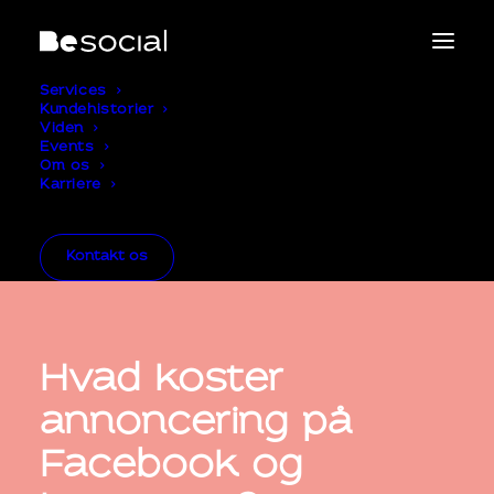
Services
Kundehistorier
Viden
Events
Om os
Karriere
Kontakt os
Hvad koster
annoncering på
Facebook og