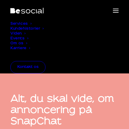
Services
Kundehistorier
Viden
Events
Om os
Karriere
Kontakt os
Alt, du skal vide, om
annoncering på
SnapChat