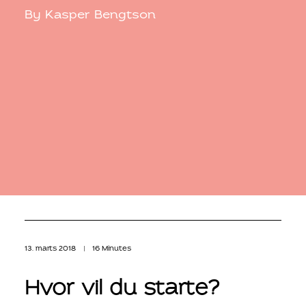
By
Kasper Bengtson
13. marts 2018
|
16 Minutes
Hvor vil du starte?